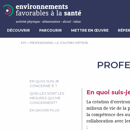
DÉCOUVRIR
PARCOURIR
METTRE EN ŒUVRE
RÉPER
EFS
>
PROFESSIONNEL-LE D’AUTRES MÉTIERS
PROFE
EN QUOI SUIS-JE
CONCERNÉ-E ?
En quoi suis-j
QUELLES SONT LES
MESURES QUI ME
La création d’environ
CONCERNENT?
milieux de vie de la 
EN SAVOIR PLUS
la compétence des au
collaboration avec le
: