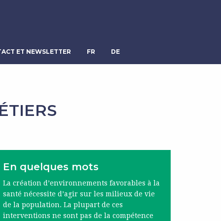
ACT ET NEWSLETTER
FR
DE
ÉTIERS
En quelques mots
La création d’environnements favorables à la
santé nécessite d’agir sur les milieux de vie
de la population. La plupart de ces
interventions ne sont pas de la compétence