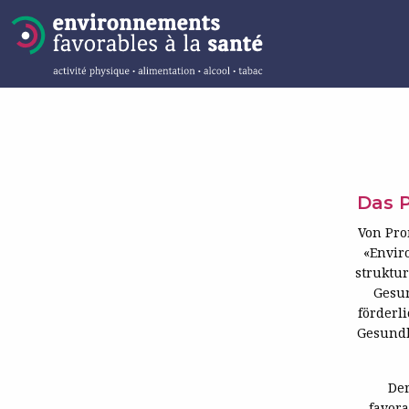
Das P
Von Pro
«Envir
struktu
Gesun
förderl
Gesundh
De
favora