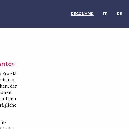
DÉCOUVRIR
FR
DE
santé»
 Projekt
rlichen
hen, der
ndheit
 auf den
rägliche
nts
bt, die