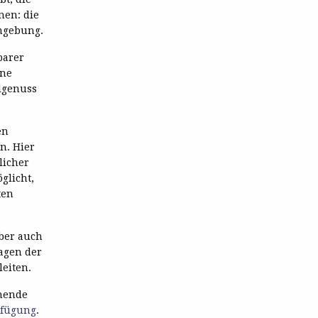
nen: die
Umgebung.
barer
ine
lgenuss
en
n. Hier
licher
glicht,
ten
aber auch
agen der
eiten.
ehende
rfügung
.