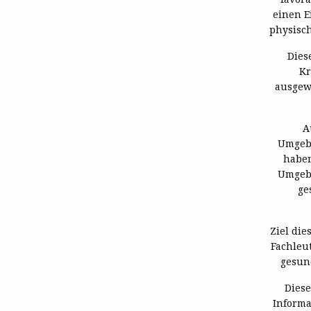
einen E
physisch
Dies
Kr
ausgew
A
Umgebu
haben
Umgebu
ge
Ziel die
Fachleu
gesun
Diese
Informa