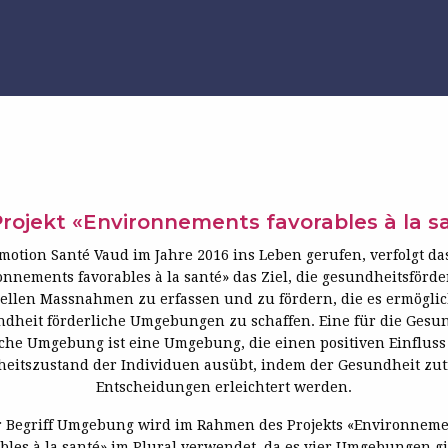
rojekt «Environnements favorables à la 
motion Santé Vaud im Jahre 2016 ins Leben gerufen, verfolgt das
onnements favorables à la santé» das Ziel, die gesundheitsförde
rellen Massnahmen zu erfassen und zu fördern, die es ermöglic
dheit förderliche Umgebungen zu schaffen. Eine für die Gesu
iche Umgebung ist eine Umgebung, die einen positiven Einfluss
eitszustand der Individuen ausübt, indem der Gesundheit zut
Entscheidungen erleichtert werden.
r Begriff Umgebung wird im Rahmen des Projekts «Environneme
bles à la santé» im Plural verwendet, da es vier Umgebungen gi