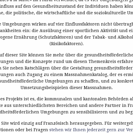
influss auf den Gesundheitszustand der Individuen haben kön
e, die politische, die wirtschaftliche und die soziokulturelle 
e Umgebungen wirken auf vier Einflussfaktoren nicht übertrag
ankheiten ein: die Ausübung einer sportlichen Aktivität und e
ogene Ernährung (Schutzfaktoren) und der Tabak- und Alkoho
(Risikofaktoren).
uf dieser Site können Sie mehr über die gesundheitsförderlich
ngen und die Konzepte rund um diesen Themenkreis erfahre
 Sie neben Ratschlägen über die Gestaltung gesundheitsförder
ngen auch Zugang zu einem Massnahmenkatalog, der es ermö
sundheitsförderliche Umgebungen zu schaffen, und zu konkre
Umsetzungsbeispielen dieser Massnahmen.
ses Projekts ist es, die kommunalen und kantonalen Behörden 
te aus unterschiedlichsten Bereichen und andere Partner in Fr
dheitsförderlichen Umgebungen zu sensibilisieren und zu begl
 Site wird einzig auf Französisch herausgegeben. Für weiterg
tionen oder bei Fragen
stehen wir Ihnen jederzeit gern zur Ve