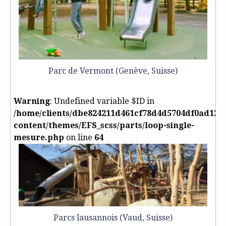
Parc de Vermont (Genève, Suisse)
Warning
: Undefined variable $ID in
/home/clients/dbe824211d461cf78d4d5704df0ad125/
content/themes/EFS_scss/parts/loop-single-
mesure.php
on line
64
Parcs lausannois (Vaud, Suisse)