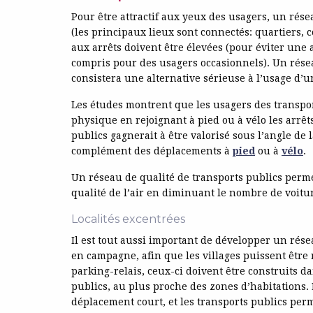
Pour être attractif aux yeux des usagers, un rés
(les principaux lieux sont connectés: quartiers,
aux arrêts doivent être élevées (pour éviter une at
compris pour des usagers occasionnels). Un résea
consistera une alternative sérieuse à l’usage d’u
Les études montrent que les usagers des transpor
physique en rejoignant à pied ou à vélo les arrêt
publics gagnerait à être valorisé sous l’angle de
complément des déplacements à
pied
ou à
vélo
.
Un réseau de qualité de transports publics permet
qualité de l’air en diminuant le nombre de voitur
Localités excentrées
Il est tout aussi important de développer un rés
en campagne, afin que les villages puissent être r
parking-relais, ceux-ci doivent être construits d
publics, au plus proche des zones d’habitations. 
déplacement court, et les transports publics perme