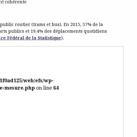
nt cohérente
ublic routier (trams et bus). En 2015, 57% de la
rts publics et 19.4% des déplacements quotidiens
ice Fédéral de la Statistique
).
df0ad125/web/efs/wp-
le-mesure.php
on line
64