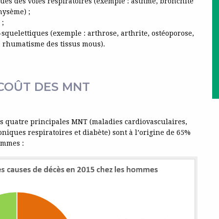
ues des voies respiratoires (exemple : asthme, bronchite
hysème) ;
 ;
quelettiques (exemple : arthrose, arthrite, ostéoporose,
, rhumatisme des tissus mous).
 COÛT DES MNT
es quatre principales MNT (maladies cardiovasculaires,
niques respiratoires et diabète) sont à l’origine de 65%
ommes :