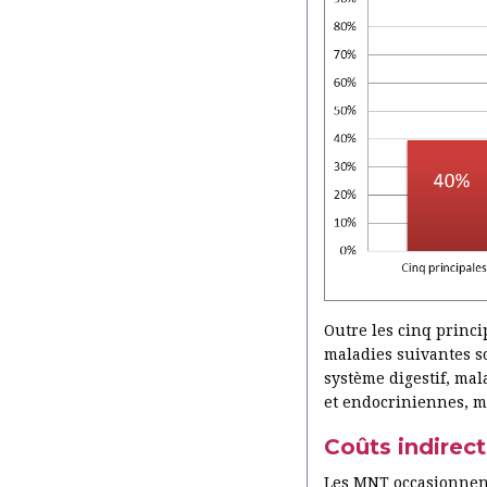
Outre les cinq princi
maladies suivantes so
système digestif, ma
et endocriniennes, ma
Coûts indirect
Les MNT occasionnent