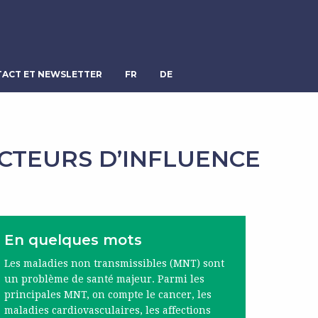
ACT ET NEWSLETTER
FR
DE
ACTEURS D’INFLUENCE
En quelques mots
Les maladies non transmissibles (MNT) sont
un problème de santé majeur. Parmi les
principales MNT, on compte le cancer, les
maladies cardiovasculaires, les affections