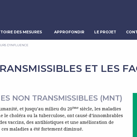
TOIRE DES MESURES
APPROFONDIR
LE PROJET
CONT
EURS D’INFLUENCE
RANSMISSIBLES ET LES F
ES NON TRANSMISSIBLES (MNT)
ème
humanité, et jusqu’au milieu du 20
siècle, les maladies
e le choléra ou la tuberculose, ont causé d’innombrables
 des vaccins, des antibiotiques et une amélioration de
e ces maladies a été fortement diminué.