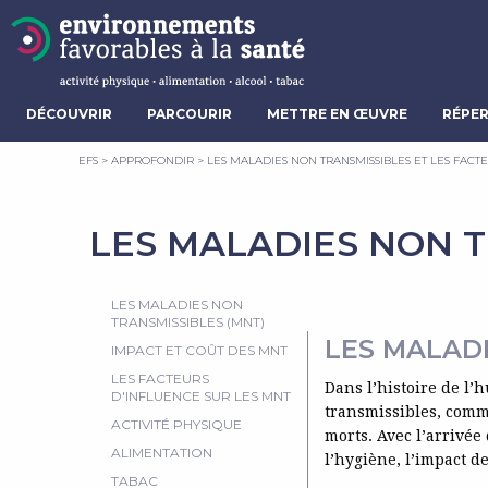
DÉCOUVRIR
PARCOURIR
METTRE EN ŒUVRE
RÉPER
EFS
>
APPROFONDIR
>
LES MALADIES NON TRANSMISSIBLES ET LES FACT
LES MALADIES NON T
LES MALADIES NON
TRANSMISSIBLES (MNT)
LES MALADI
IMPACT ET COÛT DES MNT
LES FACTEURS
Dans l’histoire de l’
D'INFLUENCE SUR LES MNT
transmissibles, comm
ACTIVITÉ PHYSIQUE
morts. Avec l’arrivée
ALIMENTATION
l’hygiène, l’impact d
TABAC