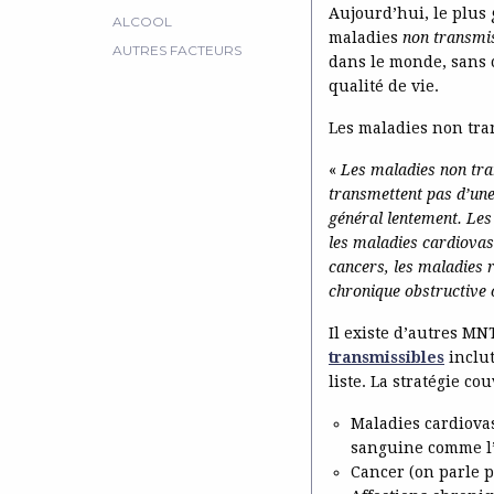
Aujourd’hui, le plus
ALCOOL
maladies
non transmis
AUTRES FACTEURS
dans le monde, sans 
qualité de vie.
Les maladies non tra
«
Les maladies non tra
transmettent pas d’une 
général lentement. Les
les maladies cardiovas
cancers, les maladies
chronique obstructive o
Il existe d’autres MN
transmissibles
inclut
liste. La stratégie c
Maladies cardiovas
sanguine comme l’i
Cancer (on parle p